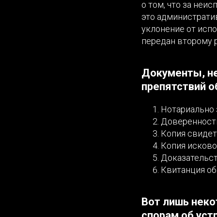
о том, что за неи
это административ
уклонение от испо
передан второму р
Документы, не
препятствий о
Нотариально 
Доверенность
Копия свидет
Копия исково
Доказательств
Квитанция об
Вот лишь неко
спорам об уст