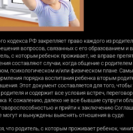
ного кодекса РФ закрепляет право каждого из родите
решения вопросов, связанных с его образованием и 
ель, с которым ребенок проживает, не вправе препя
ния составляют случаи, когда общение с родителем
ном, психологическом и/или физическом плане. Сам
рмления порядка воспитания ребенка вторым родит
шения. Этот документ составляется для того, чтобы
 родителя и содержит все условия встреч, перегово
нка. К сожалению, далеко не все бывшие супруги об
говороспособностью и прийти к заключению Согла
е могут и вынуждены выяснять отношения в суде.
я, что родитель, с которым проживает ребенок, чини