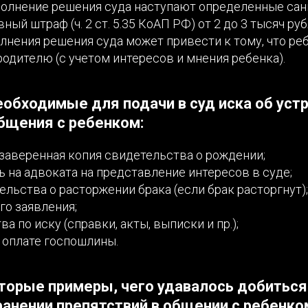
сполнение решения суда наступают определенные сан
ный штраф (ч. 2 ст. 5.35 КоАП РФ) от 2 до 3 тысяч ру
лнения решения суда может привести к тому, что ре
одителю (с учетом интересов и мнения ребенка).
обходимые для подачи в суд иска об уст
бщения с ребенком:
заверенная копия свидетельства о рождении;
 на адвоката на представление интересов в суде;
ельства о расторжении брака (если брак расторгнут);
го заявления;
а по иску (справки, акты, выписки и пр.);
 оплате госпошлины.
торые примеры, чего удавалось добиться 
ранении препятствий в общении с ребенко