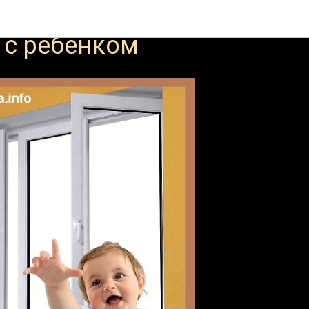
 устранении препятствий
Семейные вопросы
 с ребенком