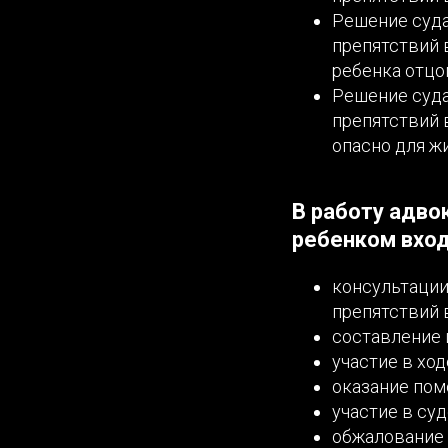
Решение суда
препятствий 
ребенка отцо
Решение суда
препятствий 
опасно для ж
В работу адво
ребенком вход
консультации
препятствий 
составление 
участие в хо
оказание пом
участие в су
обжалование 