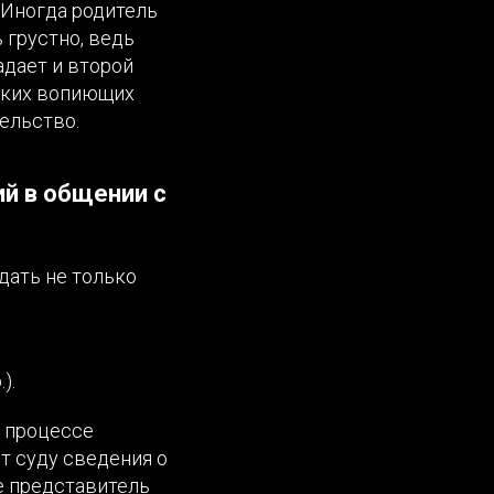
 Иногда родитель
 грустно, ведь
адает и второй
таких вопиющих
ельство.
й в общении с
дать не только
).
м процессе
т суду сведения о
е представитель