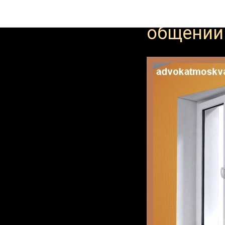
Споры об
общении