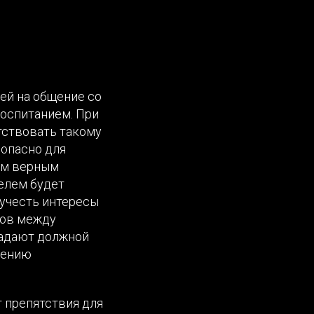
лей на общение со
воспитанием. При
тствовать такому
 опасно для
ым верным
елем будет
 учесть интересы
ров между
ладают должной
шению
т препятствия для