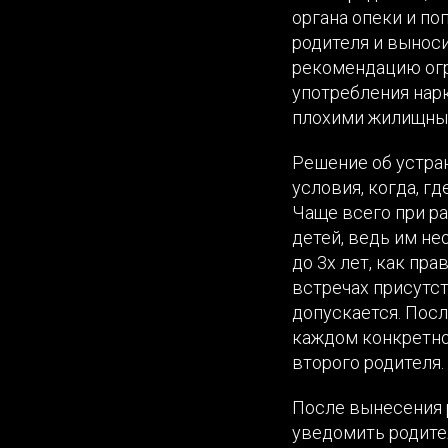
органа опеки и п
родителя и вынос
рекомендацию огр
употребления нарк
плохими жилищным
Решение об устра
условия, когда, г
Чаще всего при ра
детей, ведь им н
до 3х лет, как пр
встречах присутст
допускается. Посл
каждом конкретно
второго родителя.
После вынесения 
уведомить родите