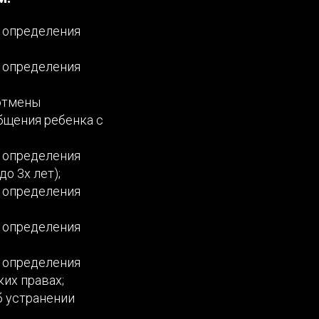
и определения
и определения
 отмены
бщения ребенка с
и определения
о 3х лет);
и определения
и определения
и определения
их правах;
б устранении