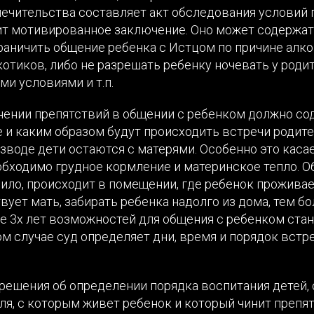
опечительства составляет акт обследования условий
ит мотивированное заключение. Оно может содержат
аничить общение ребенка с Истцом по причине алко
отиков, либо не разрешать ребенку ночевать у родит
и условиями и т.п.
нении препятствий в общении с ребенком должно со
де и каким образом будут происходить встречи родите
зводе дети остаются с матерями. Особенно это каса
еобходимо грудное кормление и материнское тепло. 
авило, происходит в помещении, где ребенок проживае
вует мать, забирать ребенка надолго из дома, тем бо
е 3х лет возможностей для общения с ребенком стан
м случае суд определяет дни, время и порядок встр
решения об определении порядка воспитания детей, 
ля, с которым живет ребенок и который чинит препя