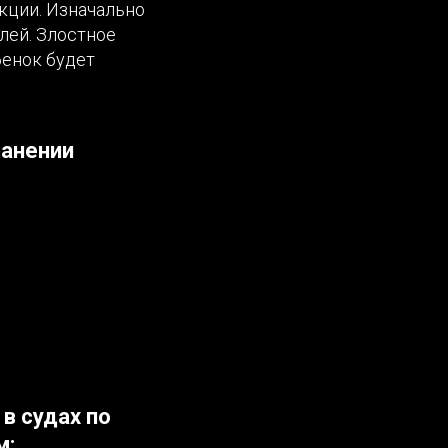
кции. Изначально
блей. Злостное
бенок будет
ранении
в судах по
м: