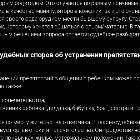
орым родителем. Это случается по разным причинам.
а в качестве манипулятора в конфликтах и это очень
ся своего рода орудием мести бывшему супругу. Стр
ок, которому хочется общаться с отцом/матерью. В 
нным решением вопроса остается судебное разбират
удебных споров об устранении препятстви
ранении препятствий в общении с ребенком может по
но также:
и попечительства;
венник ребенка (дедушка, бабушка, брат, сестра и пр.
ся по месту жительства ответчика. В таком судебно
вует орган опеки и попечительства. Он предоставляе
го привычках, жилье, материальном положении. Такж