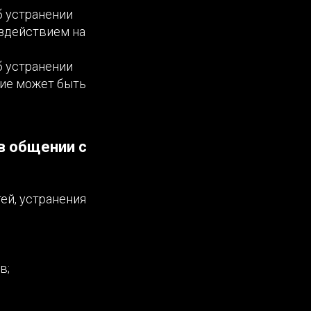
б устранении
оздействием на
б устранении
ние может быть
в общении с
ей, устранения
в;