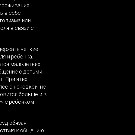
 проживания
ь в себе
голизма или
еля в связи с
держать четкие
ля и ребенка.
ется малолетних
Общение с детьми
т. При этих
лее с ночевкой, не
овится больше и в
еч с ребенком
суд обязан
тствия к общению